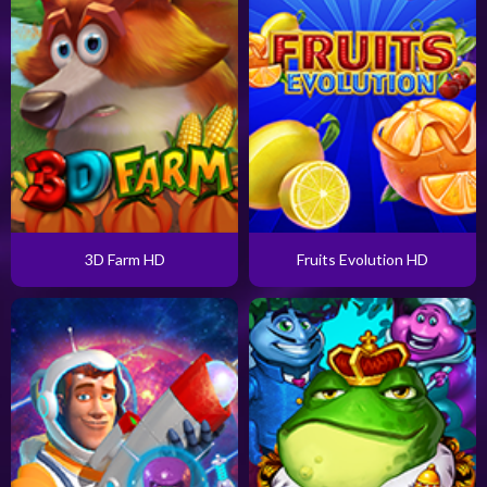
3D Farm HD
Fruits Evolution HD