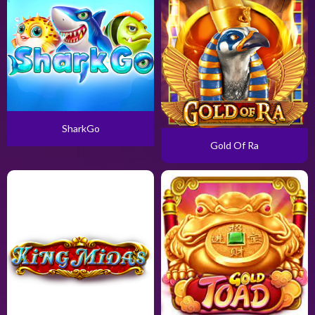
SharkGo
Gold Of Ra