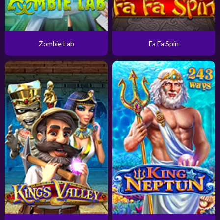
Zombie Lab
Fa Fa Spin