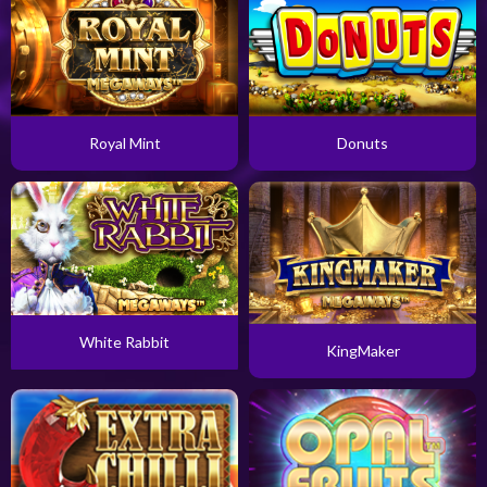
Royal Mint
Donuts
White Rabbit
KingMaker