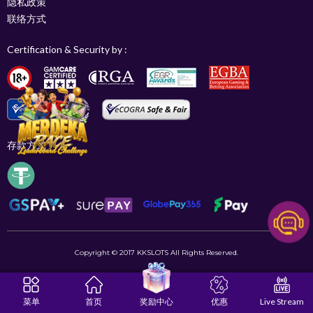
隐私政策
联络方式
Certification & Security by :
×
存款方式 :
Copyright © 2017 KKSLOTS All Rights Reserved.
菜单
首页
奖励中心
优惠
Live Stream